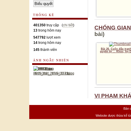
THỐNG KÊ
401350
truy cập (
chi tiết
)
CHỐNG GIAN
13
trong hôm nay
bài)
547792
lượt xem
14
trong hôm nay
Bài 26. Cuộc đấu tran
145
thành viên
quyền tự ... Khúc, họ
ẢNH NGẪU NHIÊN
VI PHẠM KH
Bản q
Website được thừa kế t