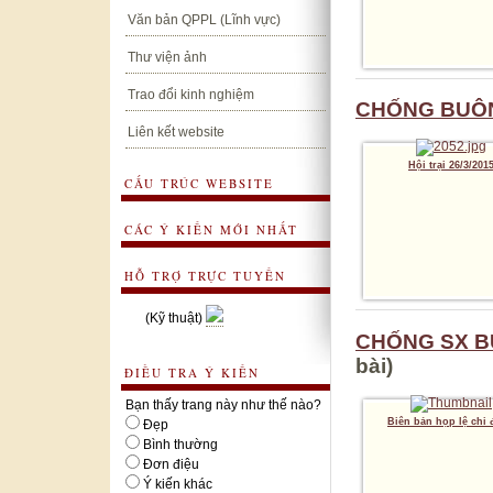
Văn bản QPPL (Lĩnh vực)
Thư viện ảnh
Trao đổi kinh nghiệm
CHỐNG BUÔ
Liên kết website
Hội trại 26/3/201
CẤU TRÚC WEBSITE
CÁC Ý KIẾN MỚI NHẤT
HỖ TRỢ TRỰC TUYẾN
(Kỹ thuật)
CHỐNG SX B
bài)
ĐIỀU TRA Ý KIẾN
Bạn thấy trang này như thế nào?
Biên bản họp lệ chi
Đẹp
Bình thường
Đơn điệu
Ý kiến khác