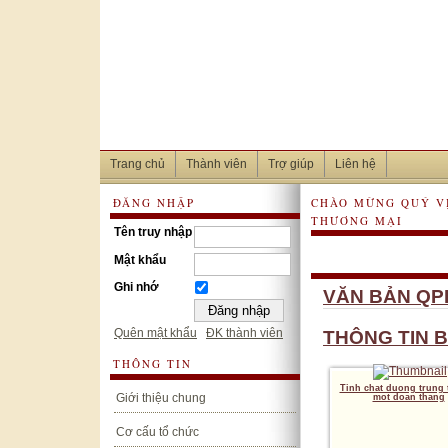
Trang chủ
Thành viên
Trợ giúp
Liên hệ
ĐĂNG NHẬP
CHÀO MỪNG QUÝ V
THƯƠNG MẠI
Tên truy nhập
Mật khẩu
Ghi nhớ
VĂN BẢN QPP
Quên mật khẩu
ĐK thành viên
THÔNG TIN B
THÔNG TIN
Tinh chat duong trung 
Giới thiệu chung
mot doan thang
Cơ cấu tổ chức